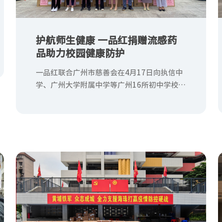
护航师生健康 一品红捐赠流感药
品助力校园健康防护
一品红联合广州市慈善会在4月17日向执信中
学、广州大学附属中学等广州16所初中学校捐
赠价值逾20万元共计3187盒的芩香清解口服
液、益气健脾口服液、馥感啉口服液和磷酸奥
司他韦胶囊等流感防治药品，用于支持学校流
感防控工作，筑牢校园健康“防护墙”。