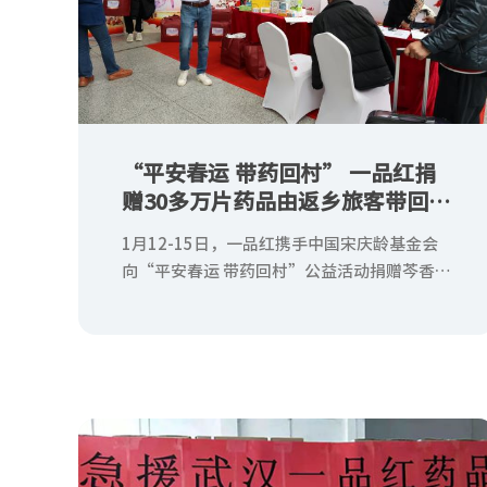
“平安春运 带药回村” 一品红捐
赠30多万片药品由返乡旅客带回
助力农村疫情防控
1月12-15日，一品红携手中国宋庆龄基金会
向“平安春运 带药回村”公益活动捐赠芩香清
解口服液、馥感啉口服液、益气健脾口服液、
布洛芬片、盐酸氨溴索滴剂等30多万片抗疫药
品，通过春节回乡旅客带回广大农村卫生室，
直接抵达农村地区疫情防控最终端。期间，一
品红还分批组织志愿者参与活动组织，协助寻
找公益带药人。