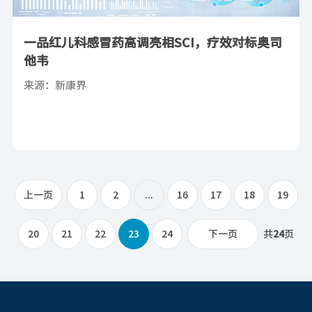
​一品红儿科感冒药高调亮相SCI，疗效对标奥司
他韦
来源：新康界
上一页
1
2
...
16
17
18
19
20
21
22
23
24
下一页
共
24
页