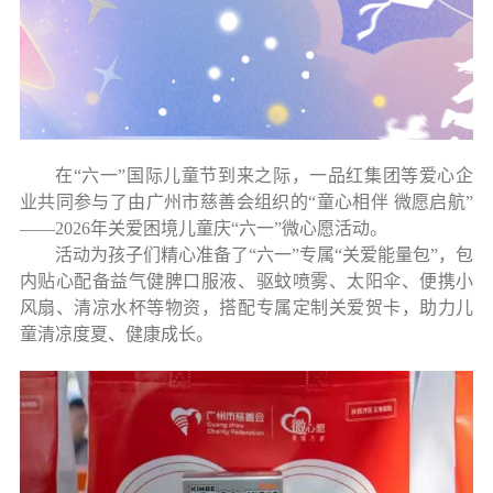
在
“六一”国际儿童节到来之际，一品红集团等爱心企
业共同参与了由广州市慈善会组织的“童心相伴 微愿启航”
——2026年关爱困境儿童庆“六一”微心愿活动。
活动为孩子们精心准备了
“六一”专属“关爱能量包”，包
内贴心配备益气健脾口服液、驱蚊喷雾、太阳伞、便携小
风扇、清凉水杯等物资，搭配专属定制关爱贺卡，助力儿
童清凉度夏、健康成长。