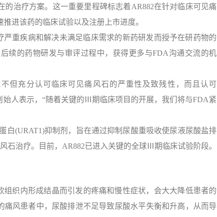
在的治疗方案。这一重要里程碑标志着AR882在针对临床可见痛
速推进该药的临床试验以及注册上市进度。
治疗严重疾病和解决未满足临床需求的新药研发而授予在研药物的
在后续的药物研发与审评过程中，获得更多与FDA沟通交流的机
FDA不但充分认可临床可见痛风石的严重性及致残性，而且认可
rosi创始人表示，“随着关键的Ⅲ期临床项目的开展，我们将与FDA紧
蛋白(URAT1)抑制剂，旨在通过抑制尿酸重吸收使尿液尿酸盐排
痛风石治疗。目前，AR882已进入关键的全球Ⅲ期临床试验阶段。
软组织内形成结晶而引发的疼痛和慢性症状，会大大降低患者的
%的痛风患者中，尿酸排泄不足导致尿酸水平失衡和升高，从而导