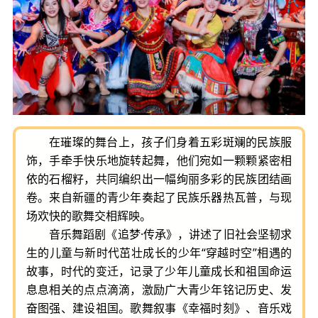
在璀璨的舞台上，孩子们身着五彩斑斓的民族服
饰，手牵手快乐地旋转起舞，他们宛如一颗颗紧密相
依的石榴籽，共同编织出一幅绚丽多彩的民族团结画
卷。来自新疆的青少年奏起了民族乐器热瓦普，与现
场欢快的歌舞交相辉映。
音乐舞蹈剧《追梦·传承》，讲述了旧社会坚韧求
生的儿童与新时代茁壮成长的少年“穿越时空”相遇的
故事，时代的变迁，记录了少年儿童成长和祖国命运
息息相关的点点滴滴，激励广大青少年铭记历史、发
奋图强、建设祖国。歌舞叙事《幸福时刻》、音乐戏