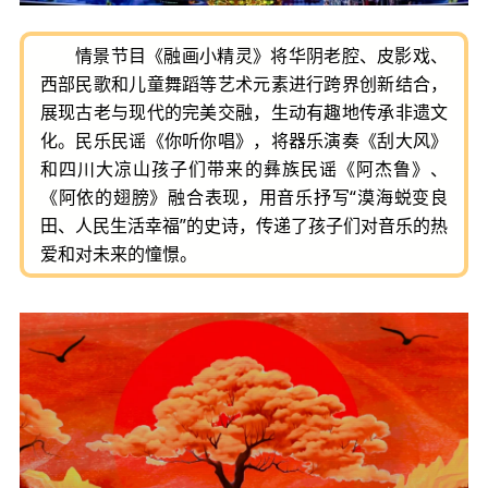
情景节目《融画小精灵》将华阴老腔、皮影戏、
西部民歌和儿童舞蹈等艺术元素进行跨界创新结合，
展现古老与现代的完美交融，生动有趣地传承非遗文
化。民乐民谣《你听你唱》，将器乐演奏《刮大风》
和四川大凉山孩子们带来的彝族民谣《阿杰鲁》、
《阿依的翅膀》融合表现，用音乐抒写“漠海蜕变良
田、人民生活幸福”的史诗，传递了孩子们对音乐的热
爱和对未来的憧憬。