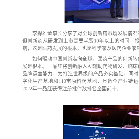
李捍雄董事长分享了对全球创新药市场发展情况
但创新药从研发到上市需要耗费10年以上的时间，
病，这是医药发展的根本，也是科学家及医药企业家
如何驱动中国创新走向全球，医药产品的创新转
展是根本。一品红将创新融入AI辅助药物研发、临
品牌运营能力，为打造世界级的产品夯实基础。同时，
字化生产基地和110亩原料药基地，具备全产业链
2022年一品红获得注册批件数排名全国前十。