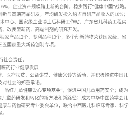
9.95%，企业资产规模跨上新的台阶，稳步践行“健康中国”战略。
新与高端药品研发，年均研发投入约占自研产品收入的10%；
技术中心、国家级企业博士后科研工作站、广东省儿科药工程实
药、改良型新药、高端制剂的研究开发。
中独家产品12个、专利品种13个，多个创新药物荣获国家级、省
三五国家重大新药创制专项。
行社会责任，
国医药行业健康发展
赠、医疗扶贫、公益讲堂、健康义诊等活动，并积极推进中国儿
及对社会的郑重承诺。
一品红儿童健康爱心专项基金”，促进中国儿童用药安全；成为
索儿童药研发和转化的新方法和新路径；成为中华中医药学会儿
健康与药物研究专业委会单位，联合中西医儿科临床专家、科学
展。